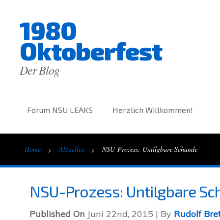
1980
Oktoberfest
Der Blog
Forum NSU LEAKS
Herzlich Willkommen!
›
›
Home
Aktuelles
NSU-Prozess: Untilgbare Schande
NSU-Prozess: Untilgbare Sc
Published On
Juni 22nd, 2015 | By
Rudolf Bre