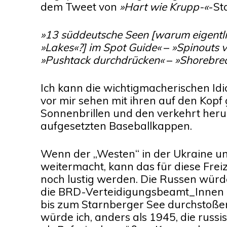
dem Tweet von
»Hart wie Krupp-«
-St
»13 süddeutsche Seen [warum eigentli
»Lakes«?] im Spot Guide«
–
»Spinouts 
»Pushtack durchdrücken«
–
»Shorebre
Ich kann die wichtigmacherischen Idi
vor mir sehen mit ihren auf den Kop
Sonnenbrillen und den verkehrt her
aufgesetzten Baseballkappen.
Wenn der „Westen“ in der Ukraine u
weitermacht, kann das für diese Frei
noch lustig werden. Die Russen wür
die BRD-Verteidigungsbeamt_Innen 
bis zum Starnberger See durchstoße
würde ich, anders als 1945, die russ