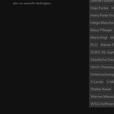
Gerhart Baum
den zu unrecht Verfolgten.
Hajo Funke
H
Hans Peter Fr
Helge Blasche
Klaus Pflieger
Mario Kögl
M
PLO
Rainer 
SOKO 26. Sep
Staatliche Des
Ulrich Chaussy
Untersuchung
V-Leute
V-M
Walter Kexel
Werner Mauss
WSG Hoffman