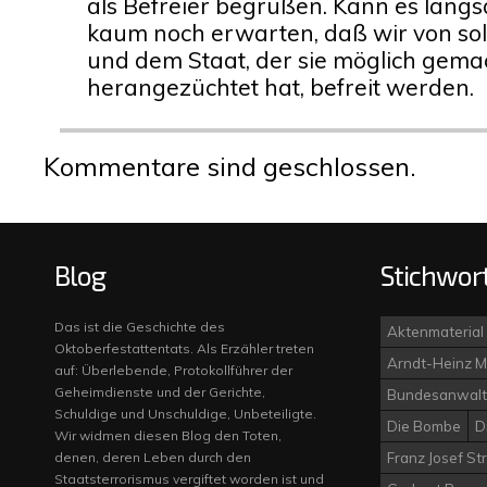
als Befreier begrüßen. Kann es langs
kaum noch erwarten, daß wir von sol
und dem Staat, der sie möglich gema
herangezüchtet hat, befreit werden.
Kommentare sind geschlossen.
Blog
Stichwor
Das ist die Geschichte des
Aktenmaterial
Oktoberfestattentats. Als Erzähler treten
Arndt-Heinz M
auf: Überlebende, Protokollführer der
Geheimdienste und der Gerichte,
Bundesanwalt
Schuldige und Unschuldige, Unbeteiligte.
Die Bombe
D
Wir widmen diesen Blog den Toten,
denen, deren Leben durch den
Franz Josef St
Staatsterrorismus vergiftet worden ist und