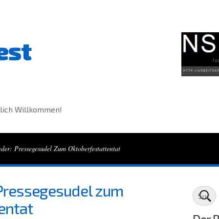
est
lich Willkommen!
der: Pressegesudel Zum Oktoberfestattentat
 Pressegesudel zum
entat