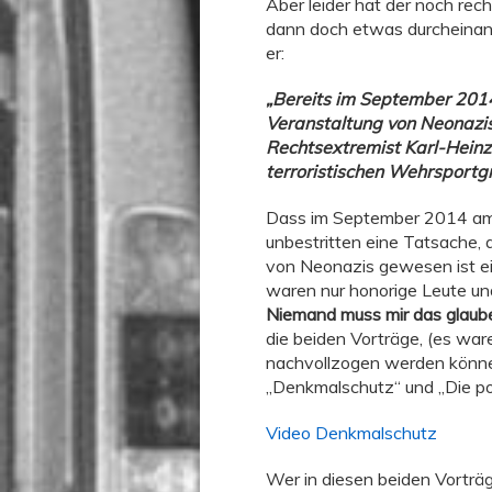
Aber leider hat der noch rec
dann doch etwas durcheinand
er:
„Bereits im September 201
Veranstaltung von Neonazis
Rechtsextremist Karl-Heinz
terroristischen Wehrsportg
Dass im September 2014 am 
unbestritten eine Tatsache, 
von Neonazis gewesen ist e
waren nur honorige Leute und
Niemand muss mir das
glaub
die beiden Vorträge, (es war
nachvollzogen werden könn
„Denkmalschutz“ und „Die pol
Video Denkmalschutz
Wer in diesen beiden Vorträ