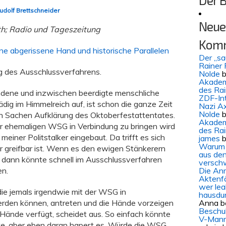
Der 
udolf Brettschneider
Neue
th; Radio und Tageszeitung
Kom
ne abgerissene Hand und historische Parallelen
Der „s
Rainer 
g des Ausschlussverfahrens.
Nolde
b
Akademi
des Ra
ndene und inzwischen beerdigte menschliche
ZDF-In
dig im Himmelreich auf, ist schon die ganze Zeit
Nazi Ax
Nolde
b
n Sachen Aufklärung des Oktoberfestattentates.
Akademi
r ehemaligen WSG in Verbindung zu bringen wird
des Ra
einer Politstalker eingebaut. Da trifft es sich
james
b
Warum 
r greifbar ist. Wenn es den ewigen Stänkerern
aus den
, dann könnte schnell im Ausschlussverfahren
versch
en.
Die An
Aktenf
wer lea
ie jemals irgendwie mit der WSG in
hausdu
den können, antreten und die Hände vorzeigen
Anna
b
Beschul
Hände verfügt, scheidet aus. So einfach könnte
V-Mann
te, aber eben daran hapert es. Würde die WSG