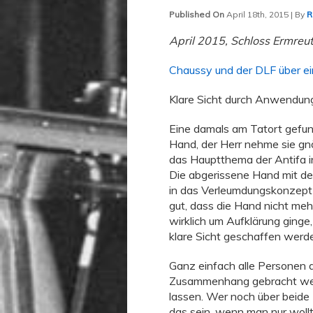
Published On
April 18th, 2015 | By
R
April 2015, Schloss Ermreu
Chaussy und der DLF über ei
Klare Sicht durch Anwendun
Eine damals am Tatort gefu
Hand, der Herr nehme sie gnä
das Hauptthema der Antifa i
Die abgerissene Hand mit de
in das Verleumdungskonzept m
gut, dass die Hand nicht meh
wirklich um Aufklärung ginge
klare Sicht geschaffen werd
Ganz einfach alle Personen d
Zusammenhang gebracht wer
lassen. Wer noch über beide 
das sein, wenn man nur woll