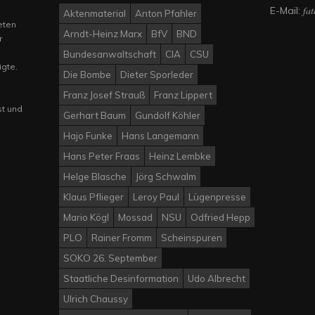
fa
E-Mail:
Aktenmaterial
Anton Pfahler
eten
Arndt-Heinz Marx
BfV
BND
r
Bundesanwaltschaft
CIA
CSU
igte.
Die Bombe
Dieter Sporleder
Franz Josef Strauß
Franz Lippert
st und
Gerhart Baum
Gundolf Köhler
Hajo Funke
Hans Langemann
Hans Peter Fraas
Heinz Lembke
Helge Blasche
Jörg Schwalm
Klaus Pflieger
Leroy Paul
Lügenpresse
Mario Kögl
Mossad
NSU
Odfried Hepp
PLO
Rainer Fromm
Scheinspuren
SOKO 26. September
Staatliche Desinformation
Udo Albrecht
Ulrich Chaussy