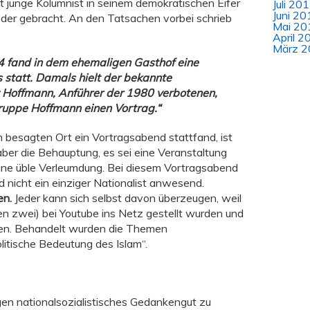
ht junge Kolumnist in seinem demokratischen Eifer
Juli 20
Juni 20
er gebracht. An den Tatsachen vorbei schrieb
Mai 20
April 2
März 2
4 fand in dem ehemaligen Gasthof eine
 statt. Damals hielt der bekannte
 Hoffmann, Anführer der 1980 verbotenen,
ruppe Hoffmann einen Vortrag.“
besagten Ort ein Vortragsabend stattfand, ist
aber die Behauptung, es sei eine Veranstaltung
ine üble Verleumdung. Bei diesem Vortragsabend
 nicht ein einziger Nationalist anwesend.
en.
Jeder kann sich selbst davon überzeugen, weil
en zwei) bei Youtube ins Netz gestellt wurden und
en. Behandelt wurden die Themen
itische Bedeutung des Islam“.
gen nationalsozialistisches Gedankengut zu