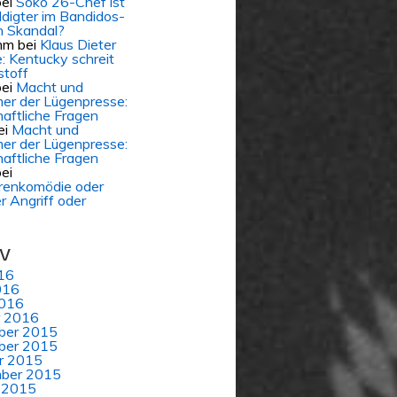
ei
Soko 26-Chef ist
digter im Bandidos-
 Skandal?
mm
bei
Klaus Dieter
e: Kentucky schreit
stoff
ei
Macht und
er der Lügenpresse:
aftliche Fragen
ei
Macht und
er der Lügenpresse:
aftliche Fragen
ei
renkomödie oder
er Angriff oder
iv
16
016
016
r 2016
ber 2015
ber 2015
r 2015
ber 2015
 2015