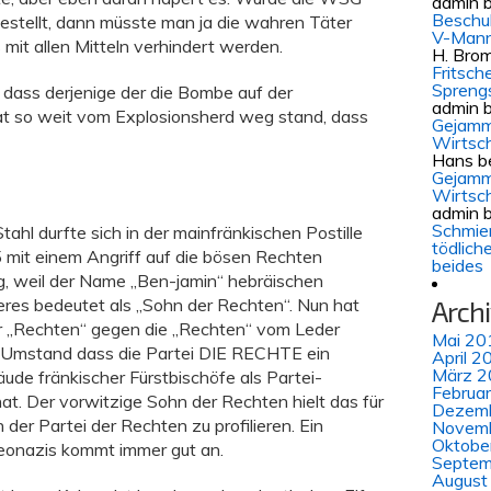
admin
b
Beschul
gestellt, dann müsste man ja die wahren Täter
V-Mann
mit allen Mitteln verhindert werden.
H. Bro
Fritsch
Spreng
, dass derjenige der die Bombe auf der
admin
b
t so weit vom Explosionsherd weg stand, dass
Gejamm
Wirtsch
Hans
b
Gejamm
Wirtsch
admin
b
Schmie
ahl durfte sich in der mainfränkischen Postille
tödlich
mit einem Angriff auf die bösen Rechten
beides
stig, weil der Name „Ben-jamin“ hebräischen
eres bedeutet als „Sohn der Rechten“. Nun hat
Arch
r „Rechten“ gegen die „Rechten“ vom Leder
Mai 20
r Umstand dass die Partei DIE RECHTE ein
April 2
März 2
de fränkischer Fürstbischöfe als Partei-
Februa
at. Der vorwitzige Sohn der Rechten hielt das für
Dezem
 der Partei der Rechten zu profilieren. Ein
Novem
Oktobe
eonazis kommt immer gut an.
Septem
August