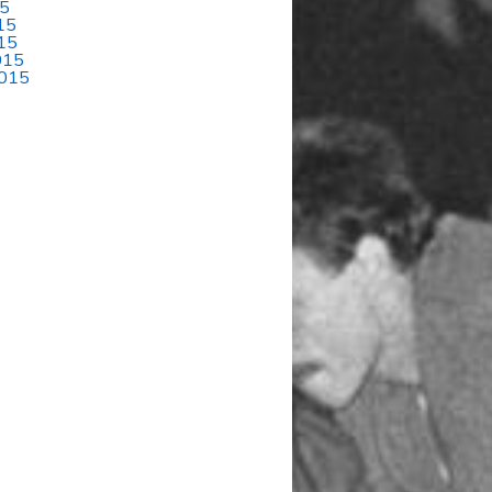
15
15
15
015
015