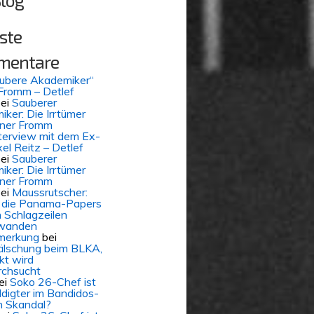
Blog
ste
mentare
aubere Akademiker“
Fromm – Detlef
ei
Sauberer
ker: Die Irrtümer
iner Fromm
terview mit dem Ex-
el Reitz – Detlef
ei
Sauberer
ker: Die Irrtümer
iner Fromm
ei
Maussrutscher:
die Panama-Papers
 Schlagzeilen
wanden
merkung
bei
älschung beim BLKA,
kt wird
rchsucht
ei
Soko 26-Chef ist
digter im Bandidos-
 Skandal?