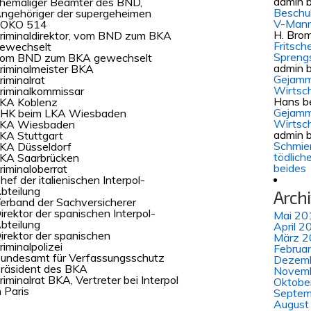
admin
b
hemaliger Beamter des BND,
Beschul
ngehöriger der supergeheimen
V-Mann
OKO 514
H. Bro
riminaldirektor, vom BND zum BKA
Fritsch
ewechselt
Spreng
om BND zum BKA gewechselt
admin
b
riminalmeister BKA
Gejamm
riminalrat
Wirtsch
riminalkommissar
Hans
b
KA Koblenz
Gejamm
HK beim LKA Wiesbaden
Wirtsch
KA Wiesbaden
admin
b
KA Stuttgart
Schmie
KA Düsseldorf
tödlich
KA Saarbrücken
beides
riminaloberrat
hef der italienischen Interpol-
bteilung
Arch
erband der Sachversicherer
irektor der spanischen Interpol-
Mai 20
bteilung
April 2
irektor der spanischen
März 2
riminalpolizei
Februa
undesamt für Verfassungsschutz
Dezem
räsident des BKA
Novem
riminalrat BKA, Vertreter bei Interpol
Oktobe
n Paris
Septem
August