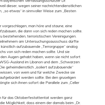
 bayerischen Verfassungsschützer Dr.
il dieser, wegen seiner nachrichtendienstlichen
, „so etwas“ in sinnvoller Weise zum „Besten
r vorgeschlagen, man höre und staune, eine
aufzubauen, die dann von sich reden machen sollte.
u bestehenden, terroristischen Vereinigungen.
eilnehmern am Untersuchungsausschuss dürfte
 künstlich aufzubauende „Terrorgruppe“ analog
chs von sich reden machen sollte. Und sie
den Augen gehabt haben, wenn sie nicht sofort
t WSG-Ausland im Libanon und dem „Schwarzen
ie geheimdienstlich „isoliert aufzubauende“
ht wissen, von wem und für welche Zwecke sie
aufgebürdet werden sollte. Bei den gruseligen
ngte sich ihnen sofort die Parallele zum „Celler
n für das Oktoberfestattentat werden ganz
 die Möglichkeit, dass einem der damals beim „Dr.