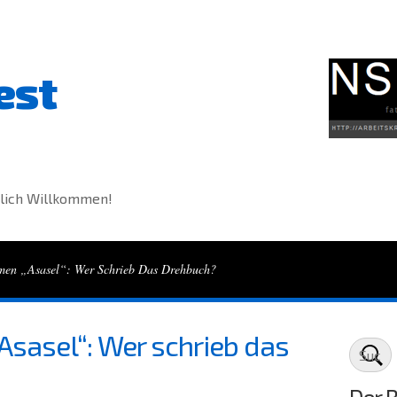
est
lich Willkommen!
men „Asasel“: Wer Schrieb Das Drehbuch?
sasel“: Wer schrieb das