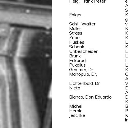
Heigl, Frank Peter
e
A
S
Folger,
K
g
Schill, Walter
v
Müller
K
Strass
K
Zabel
K
Hüskes
L
Schenk
K
Unbescheiden
L
Brunk
L
Eckbrod
L
Pukallus
L
Gemmer, Dr.
K
Manopulo, Dr.
C
A
Lichtenbald, Dr.
V
Nieto
D
A
Blanco, Don Eduardo
D
K
Michel
B
Herold
P
Jeschke
K
i