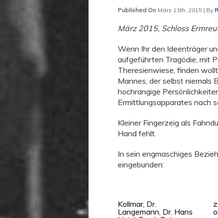
Published On
März 13th, 2015 | By
R
März 2015, Schloss Ermreu
Wenn Ihr den Ideenträger un
aufgeführten Tragödie, mit P
Theresienwiese, finden wollt
Mannes, der selbst niemals 
hochrangige Persönlichkeite
Ermittlungsapparates nach se
Kleiner Fingerzeig als Fahndu
Hand fehlt.
In sein engmaschiges Bezie
eingebunden:
Kollmar, Dr.
z
Langemann, Dr. Hans
o