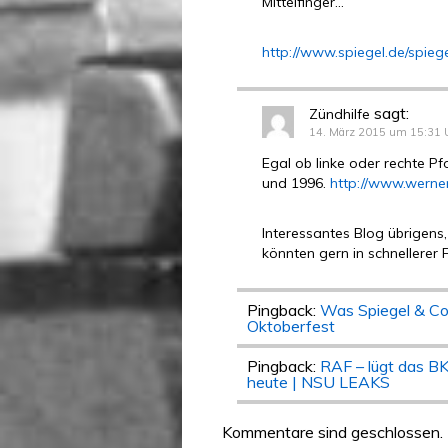
Mittelfinger…
http://www.spiegel.de/spieg
sagt:
Zündhilfe
14. März 2015 um 15:31 
Egal ob linke oder rechte Pf
und 1996.
http://www.werne
Interessantes Blog übrigens
könnten gern in schnellere
Pingback:
Was Spiegel & Co
Oktoberfest
Pingback:
RAF – lügt das B
heute | NSU LEAKS
Kommentare sind geschlossen.