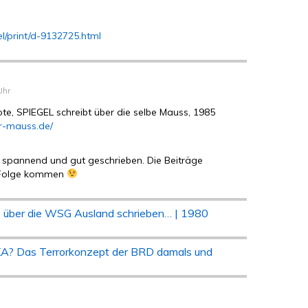
el/print/d-9132725.html
Uhr
ote, SPIEGEL schreibt über die selbe Mauss, 1985
r-mauss.de/
, spannend und gut geschrieben. Die Beiträge
r Folge kommen
 über die WSG Ausland schrieben… | 1980
KA? Das Terrorkonzept der BRD damals und