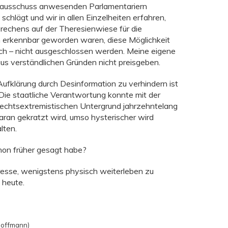
ausschuss anwesenden Parlamentariern
schlägt und wir in allen Einzelheiten erfahren,
rechens auf der Theresienwiese für die
h erkennbar geworden waren, diese Möglichkeit
ch – nicht ausgeschlossen werden. Meine eigene
aus verständlichen Gründen nicht preisgeben.
 Aufklärung durch Desinformation zu verhindern ist
 Die staatliche Verantwortung konnte mit der
echtsextremistischen Untergrund jahrzehntelang
aran gekratzt wird, umso hysterischer wird
lten.
chon früher gesagt habe?
eresse, wenigstens physisch weiterleben zu
 heute.
 Hoffmann)