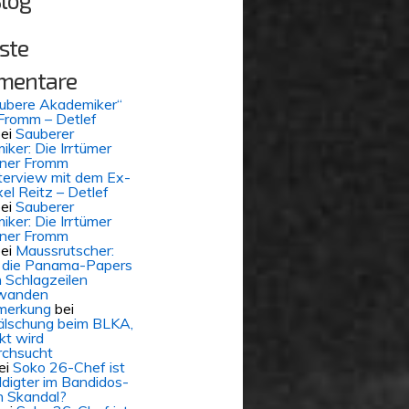
Blog
ste
mentare
aubere Akademiker“
Fromm – Detlef
ei
Sauberer
ker: Die Irrtümer
iner Fromm
terview mit dem Ex-
el Reitz – Detlef
ei
Sauberer
ker: Die Irrtümer
iner Fromm
ei
Maussrutscher:
die Panama-Papers
 Schlagzeilen
wanden
merkung
bei
älschung beim BLKA,
kt wird
rchsucht
ei
Soko 26-Chef ist
digter im Bandidos-
 Skandal?