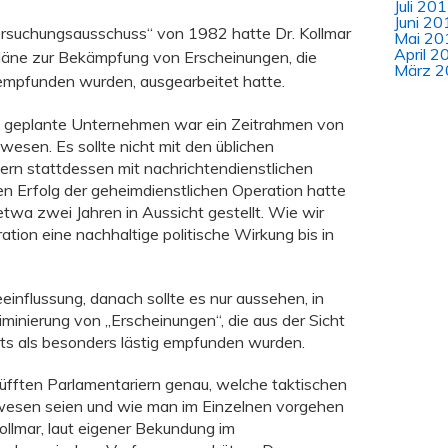
Juli 20
Juni 20
rsuchungsausschuss“ von 1982 hatte Dr. Kollmar
Mai 20
April 2
 Pläne zur Bekämpfung von Erscheinungen, die
März 2
 empfunden wurden, ausgearbeitet hatte.
en geplante Unternehmen war ein Zeitrahmen von
esen. Es sollte nicht mit den üblichen
ern stattdessen mit nachrichtendienstlichen
n Erfolg der geheimdienstlichen Operation hatte
etwa zwei Jahren in Aussicht gestellt. Wie wir
ation eine nachhaltige politische Wirkung bis in
einflussung, danach sollte es nur aussehen, in
liminierung von „Erscheinungen“, die aus der Sicht
nts als besonders lästig empfunden wurden.
blüfften Parlamentariern genau, welche taktischen
esen seien und wie man im Einzelnen vorgehen
Kollmar, laut eigener Bekundung im