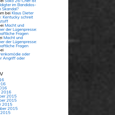
ei
Soko 26-Chef ist
digter im Bandidos-
 Skandal?
mm
bei
Klaus Dieter
e: Kentucky schreit
stoff
ei
Macht und
er der Lügenpresse:
aftliche Fragen
ei
Macht und
er der Lügenpresse:
aftliche Fragen
ei
renkomödie oder
er Angriff oder
iv
16
016
016
r 2016
ber 2015
ber 2015
r 2015
ber 2015
 2015