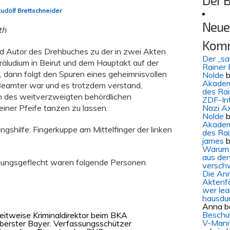
Der 
udolf Brettschneider
Neue
th
Kom
d Autor des Drehbuches zu der in zwei Akten
Der „s
räludium in Beirut und dem Hauptakt auf der
Rainer 
, dann folgt den Spuren eines geheimnisvollen
Nolde
b
Akademi
Beamter war und es trotzdem verstand,
des Ra
n des weitverzweigten behördlichen
ZDF-In
iner Pfeife tanzen zu lassen.
Nazi Ax
Nolde
b
Akademi
ngshilfe: Fingerkuppe am Mittelfinger der linken
des Ra
james
b
Warum 
aus den
hungsgeflecht waren folgende Personen
versch
Die An
Aktenf
wer lea
hausdu
Anna
b
Beschul
eitweise Kriminaldirektor beim BKA
V-Mann
berster Bayer. Verfassungsschützer