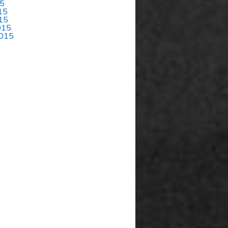
15
15
15
015
015