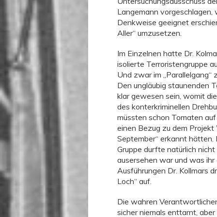
Untersuchungsausschuss dem
Langemann vorgeschlagen, we
Denkweise geeignet erschien
Aller“ umzusetzen.
Im Einzelnen hatte Dr. Kolma
isolierte Terroristengruppe 
Und zwar im „Parallelgang“ z
Den ungläubig staunenden T
klar gewesen sein, womit die
des konterkriminellen Drehbu
müssten schon Tomaten auf 
einen Bezug zu dem Projek
September“ erkannt hätten. D
Gruppe durfte natürlich nic
ausersehen war und was ihr 
Ausführungen Dr. Kollmars drä
Loch“ auf.
Die wahren Verantwortliche
sicher niemals enttarnt, aber