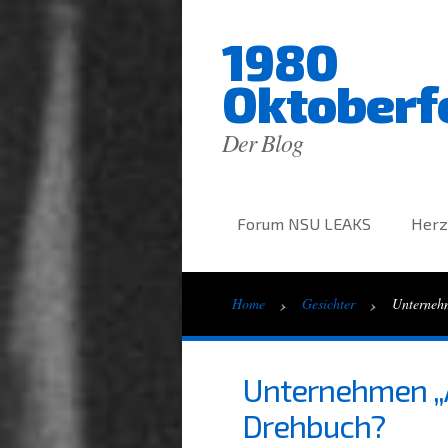
1980
Oktoberf
Der Blog
Forum NSU LEAKS
Herz
›
›
Home
Gesichter
Unterneh
Unternehmen „A
Drehbuch?