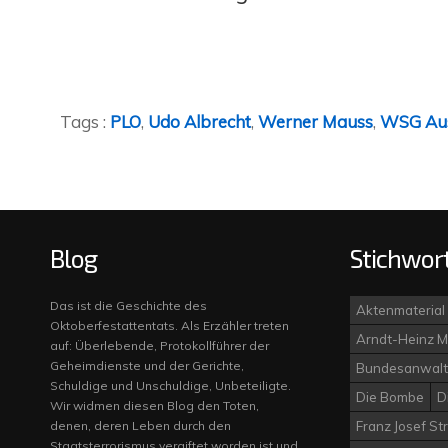
Tags :
PLO
,
Udo Albrecht
,
Werner Mauss
,
WSG Au
Blog
Stichwor
Das ist die Geschichte des
Aktenmaterial
Oktoberfestattentats. Als Erzähler treten
Arndt-Heinz M
auf: Überlebende, Protokollführer der
Geheimdienste und der Gerichte,
Bundesanwalt
Schuldige und Unschuldige, Unbeteiligte.
Die Bombe
D
Wir widmen diesen Blog den Toten,
denen, deren Leben durch den
Franz Josef St
Staatsterrorismus vergiftet worden ist und