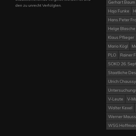
Gerhart Baum
den zu unrecht Verfolgten.
Hajo Funke
H
Hans Peter Fr
Helge Blasche
Klaus Pflieger
Mario Kögl
M
PLO
Rainer 
SOKO 26. Sep
Staatliche Des
Ulrich Chaussy
Untersuchung
V-Leute
V-M
Walter Kexel
Werner Mauss
WSG Hoffman