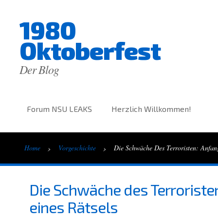
1980
Oktoberfest
Der Blog
Forum NSU LEAKS
Herzlich Willkommen!
›
›
Home
Vorgeschichte
Die Schwäche Des Terroristen: Anfan
Die Schwäche des Terroriste
eines Rätsels