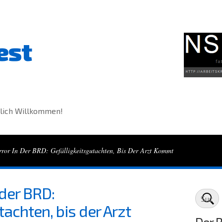
est
lich Willkommen!
error In Der BRD: Gefälligkeitsgutachten, Bis Der Arzt Kommt
 der BRD:
tachten, bis der Arzt