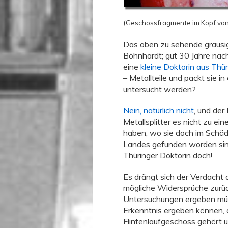
(Geschossfragmente im Kopf vo
Das oben zu sehende grausig
Böhnhardt; gut 30 Jahre nac
eine
kleine Doktorin aus Thü
– Metallteile und packt sie i
untersucht werden?
Nein, natürlich nicht
, und der
Metallsplitter es nicht zu e
haben, wo sie doch im Schäde
Landes gefunden worden sind
Thüringer Doktorin doch!
Es drängt sich der Verdacht
mögliche Widersprüche zurüc
Untersuchungen ergeben müss
Erkenntnis ergeben können, 
Flintenlaufgeschoss gehört u