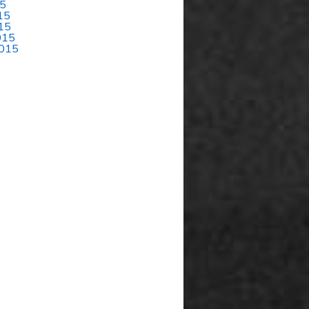
15
15
15
015
015