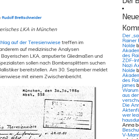
Der 
Neue
By
Rudolf Brettschneider
Kom
erisches LKA in München
Der „s
Rainer 
hlag auf der Teresienwiese
treffen im
Nolde
b
r anderem auf medizinische Analysen
Akademi
des Ra
es Bayerischen LKA, amputierte Gliedmaßen und
ZDF-In
Spezialisten sollen nach Bombensplittern suchen
Nazi Ax
allistiker bereitstellen. Am 30. September meldet
Nolde
b
Akademi
ienwiese mit einem Zwischenbericht.
des Ra
james
b
Warum 
aus den
versch
Die An
Aktenf
wer lea
hausdu
Anna
b
Beschul
V-Mann