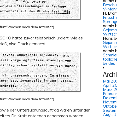
admin
b
Beschul
V-Mann
H. Bro
Fritsch
Spreng
admin
b
 fünf Wochen nach dem Attentat)
Gejamm
Wirtsch
 SOKO hatte zuvor telefonisch urgiert, wie es
Hans
b
Gejamm
ieß, also Druck gemacht.
Wirtsch
admin
b
Schmie
tödlich
beides
Arch
Mai 20
April 2
März 2
Februa
Dezem
 fünf Wochen nach dem Attentat)
Novem
Oktobe
owie der Untersuchungsauftrag waren unter der
Septem
August
leiters Dr. Kraft entgegen genommen worden.