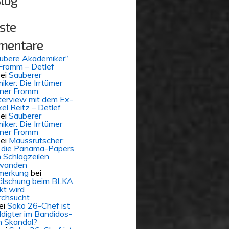
Blog
ste
mentare
aubere Akademiker“
Fromm – Detlef
ei
Sauberer
ker: Die Irrtümer
iner Fromm
terview mit dem Ex-
el Reitz – Detlef
ei
Sauberer
ker: Die Irrtümer
iner Fromm
ei
Maussrutscher:
die Panama-Papers
 Schlagzeilen
wanden
merkung
bei
älschung beim BLKA,
kt wird
rchsucht
ei
Soko 26-Chef ist
digter im Bandidos-
 Skandal?