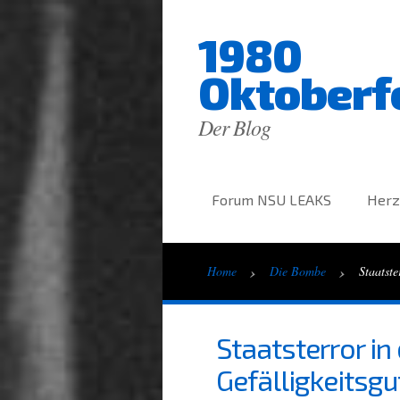
1980
Oktoberf
Der Blog
Forum NSU LEAKS
Herz
›
›
Home
Die Bombe
Staatst
Staatsterror in
Gefälligkeitsgu