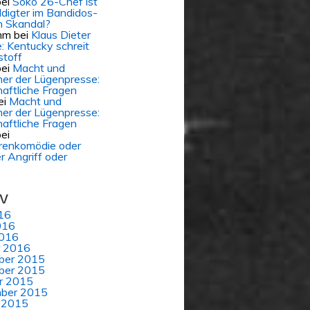
ei
Soko 26-Chef ist
digter im Bandidos-
 Skandal?
mm
bei
Klaus Dieter
e: Kentucky schreit
stoff
ei
Macht und
er der Lügenpresse:
aftliche Fragen
ei
Macht und
er der Lügenpresse:
aftliche Fragen
ei
renkomödie oder
er Angriff oder
iv
16
016
016
r 2016
ber 2015
ber 2015
r 2015
ber 2015
 2015